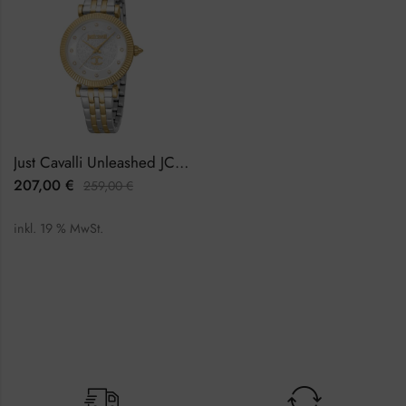
Just Cavalli Unleashed JC1L266M0055 Damenuhr
207,00
€
259,00
€
inkl. 19 % MwSt.