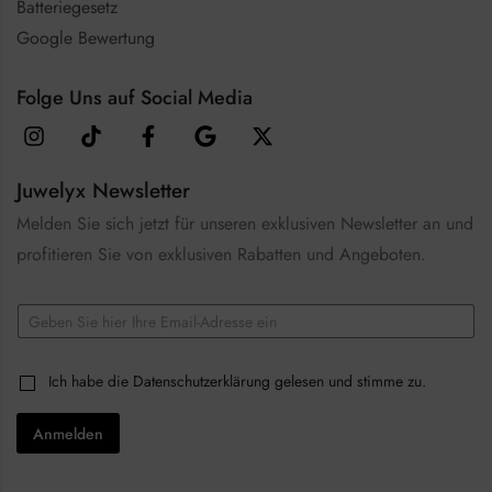
Batteriegesetz
Google Bewertung
Folge Uns auf Social Media
Juwelyx Newsletter
Melden Sie sich jetzt für unseren exklusiven Newsletter an und
profitieren Sie von exklusiven Rabatten und Angeboten.
*
E
C
m
h
a
e
i
c
C
Ich habe die
Datenschutzerklärung
gelesen und stimme zu.
l
k
h
*
b
e
o
Anmelden
c
x
k
e
b
s
o