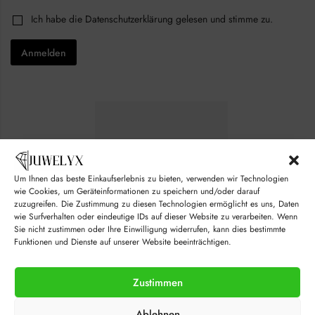
*
i
C
Ich habe die
Datenschutzerklärung
gelesen und stimme zu.
*
l
h
*
*
e
Anmelden
c
k
b
o
x
e
s
*
Um Ihnen das beste Einkaufserlebnis zu bieten, verwenden wir Technologien
wie Cookies, um Geräteinformationen zu speichern und/oder darauf
zuzugreifen. Die Zustimmung zu diesen Technologien ermöglicht es uns, Daten
wie Surfverhalten oder eindeutige IDs auf dieser Website zu verarbeiten. Wenn
Sie nicht zustimmen oder Ihre Einwilligung widerrufen, kann dies bestimmte
Funktionen und Dienste auf unserer Website beeinträchtigen.
Zustimmen
© juwelyx.com
Ablehnen