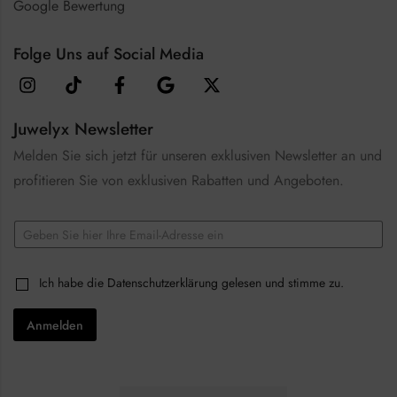
Google Bewertung
Folge Uns auf Social Media
Juwelyx Newsletter
Melden Sie sich jetzt für unseren exklusiven Newsletter an und
profitieren Sie von exklusiven Rabatten und Angeboten.
E
E
m
m
a
a
i
i
l
C
Ich habe die
Datenschutzerklärung
gelesen und stimme zu.
l
E
h
*
m
e
a
Anmelden
c
i
k
l
b
E
o
m
x
a