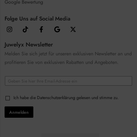
Google Bewertung
Folge Uns auf Social Media
Juwelyx Newsletter
Melden Sie sich jetzt für unseren exklusiven Newsletter an und
profitieren Sie von exklusiven Rabatten und Angeboten.
*
E
E
m
m
a
a
i
i
C
Ich habe die
Datenschutzerklärung
gelesen und stimme zu.
l
l
h
*
C
e
h
Anmelden
c
e
k
c
b
k
o
b
x
o