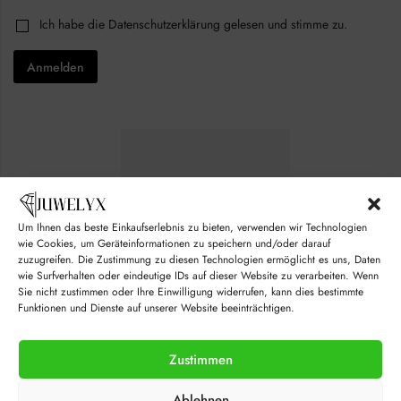
c
i
k
C
Ich habe die
Datenschutzerklärung
gelesen und stimme zu.
l
b
h
*
o
e
x
Anmelden
c
e
k
s
b
*
o
*
x
e
s
*
Um Ihnen das beste Einkaufserlebnis zu bieten, verwenden wir Technologien
wie Cookies, um Geräteinformationen zu speichern und/oder darauf
zuzugreifen. Die Zustimmung zu diesen Technologien ermöglicht es uns, Daten
wie Surfverhalten oder eindeutige IDs auf dieser Website zu verarbeiten. Wenn
Sie nicht zustimmen oder Ihre Einwilligung widerrufen, kann dies bestimmte
Funktionen und Dienste auf unserer Website beeinträchtigen.
Zustimmen
© juwelyx.com
Ablehnen