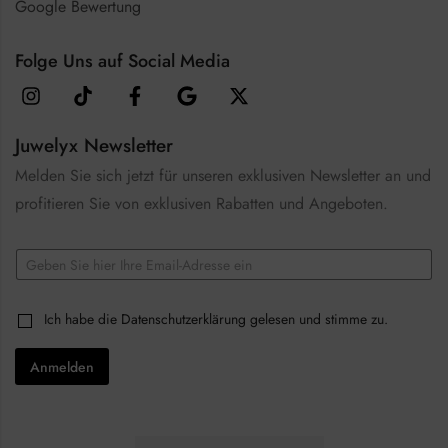
Google Bewertung
Folge Uns auf Social Media
Juwelyx Newsletter
Melden Sie sich jetzt für unseren exklusiven Newsletter an und
profitieren Sie von exklusiven Rabatten und Angeboten.
*
E
E
m
m
a
a
i
i
C
Ich habe die
Datenschutzerklärung
gelesen und stimme zu.
l
l
h
*
C
e
h
Anmelden
c
e
k
c
b
k
o
b
x
o