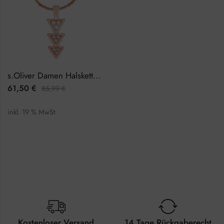
s.Oliver Damen Halskette 9034116
61,50
€
85,99
€
inkl. 19 % MwSt.
Kostenloser Versand
14 Tage Rückgaberecht