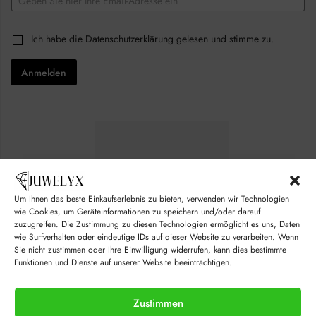
m
a
E
i
C
Ich habe die
Datenschutzerklärung
gelesen und stimme zu.
m
l
h
a
*
e
i
Anmelden
c
l
k
C
b
h
o
e
x
c
e
k
s
b
*
o
x
e
s
Um Ihnen das beste Einkaufserlebnis zu bieten, verwenden wir Technologien
C
wie Cookies, um Geräteinformationen zu speichern und/oder darauf
h
zuzugreifen. Die Zustimmung zu diesen Technologien ermöglicht es uns, Daten
e
wie Surfverhalten oder eindeutige IDs auf dieser Website zu verarbeiten. Wenn
c
Sie nicht zustimmen oder Ihre Einwilligung widerrufen, kann dies bestimmte
k
Funktionen und Dienste auf unserer Website beeinträchtigen.
b
o
x
Zustimmen
e
s