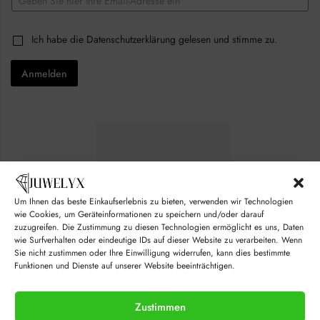
m
*
a
i
C
Ich habe die
Datenschutzerklärung
gelesen und stimme zu.
l
h
*
e
Anmelden
c
k
b
o
x
e
s
*
Um Ihnen das beste Einkaufserlebnis zu bieten, verwenden wir Technologien
wie Cookies, um Geräteinformationen zu speichern und/oder darauf
zuzugreifen. Die Zustimmung zu diesen Technologien ermöglicht es uns, Daten
wie Surfverhalten oder eindeutige IDs auf dieser Website zu verarbeiten. Wenn
Sie nicht zustimmen oder Ihre Einwilligung widerrufen, kann dies bestimmte
Funktionen und Dienste auf unserer Website beeinträchtigen.
Zustimmen