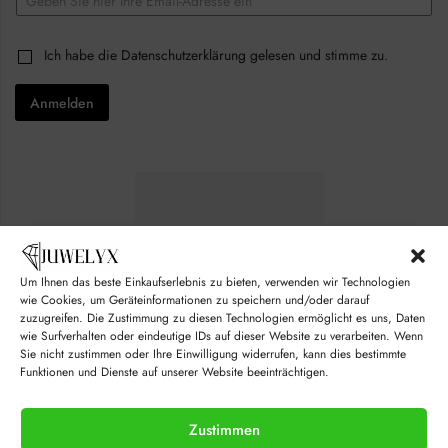
m
a
*
i
C
Ich habe die
Datenschutzerklärung
gelesen und stimme zu.
*
l
h
E
*
e
m
Anmelden
c
a
k
i
b
l
o
x
e
s
*
Um Ihnen das beste Einkaufserlebnis zu bieten, verwenden wir Technologien
wie Cookies, um Geräteinformationen zu speichern und/oder darauf
zuzugreifen. Die Zustimmung zu diesen Technologien ermöglicht es uns, Daten
wie Surfverhalten oder eindeutige IDs auf dieser Website zu verarbeiten. Wenn
Sie nicht zustimmen oder Ihre Einwilligung widerrufen, kann dies bestimmte
Funktionen und Dienste auf unserer Website beeinträchtigen.
Zustimmen