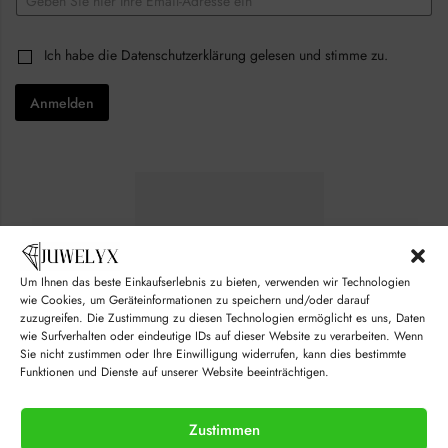
m
a
a
i
i
l
C
Ich habe die
Datenschutzerklärung
gelesen und stimme zu.
l
E
h
*
m
e
a
Anmelden
c
i
k
l
b
E
o
m
x
a
e
i
s
l
*
Um Ihnen das beste Einkaufserlebnis zu bieten, verwenden wir Technologien
wie Cookies, um Geräteinformationen zu speichern und/oder darauf
zuzugreifen. Die Zustimmung zu diesen Technologien ermöglicht es uns, Daten
wie Surfverhalten oder eindeutige IDs auf dieser Website zu verarbeiten. Wenn
Sie nicht zustimmen oder Ihre Einwilligung widerrufen, kann dies bestimmte
Funktionen und Dienste auf unserer Website beeinträchtigen.
Zustimmen