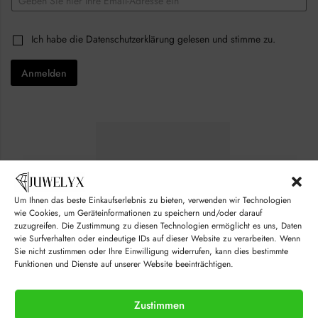
m
a
*
i
C
Ich habe die
Datenschutzerklärung
gelesen und stimme zu.
E
l
h
m
*
e
a
Anmelden
c
i
k
l
b
C
o
h
x
e
e
c
s
k
*
b
o
x
e
Um Ihnen das beste Einkaufserlebnis zu bieten, verwenden wir Technologien
s
wie Cookies, um Geräteinformationen zu speichern und/oder darauf
zuzugreifen. Die Zustimmung zu diesen Technologien ermöglicht es uns, Daten
wie Surfverhalten oder eindeutige IDs auf dieser Website zu verarbeiten. Wenn
Sie nicht zustimmen oder Ihre Einwilligung widerrufen, kann dies bestimmte
Funktionen und Dienste auf unserer Website beeinträchtigen.
Zustimmen