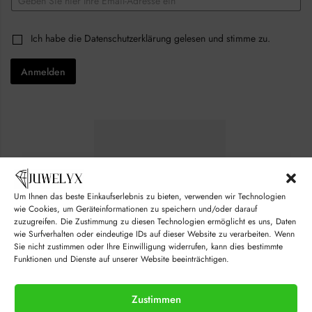
m
a
E
i
C
Ich habe die
Datenschutzerklärung
gelesen und stimme zu.
m
l
h
a
*
e
i
Anmelden
c
l
k
E
b
m
o
a
x
i
e
l
s
*
*
Um Ihnen das beste Einkaufserlebnis zu bieten, verwenden wir Technologien
wie Cookies, um Geräteinformationen zu speichern und/oder darauf
zuzugreifen. Die Zustimmung zu diesen Technologien ermöglicht es uns, Daten
wie Surfverhalten oder eindeutige IDs auf dieser Website zu verarbeiten. Wenn
Sie nicht zustimmen oder Ihre Einwilligung widerrufen, kann dies bestimmte
Funktionen und Dienste auf unserer Website beeinträchtigen.
Zustimmen