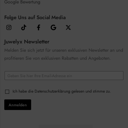
Google Bewertung
Folge Uns auf Social Media
Juwelyx Newsletter
Melden Sie sich jetzt für unseren exklusiven Newsletter an und
profitieren Sie von exklusiven Rabatten und Angeboten.
E
m
a
C
i
C
Ich habe die
Datenschutzerklärung
gelesen und stimme zu.
h
l
h
e
*
e
c
Anmelden
c
k
k
b
b
o
o
x
x
e