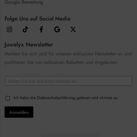
Google Bewertung
Folge Uns auf Social Media
Juwelyx Newsletter
Melden Sie sich jetzt für unseren exklusiven Newsletter an und
profitieren Sie von exklusiven Rabatten und Angeboten.
E
m
a
C
i
C
Ich habe die
Datenschutzerklärung
gelesen und stimme zu.
h
l
h
e
*
e
c
Anmelden
c
k
k
b
b
o
o
x
x
e