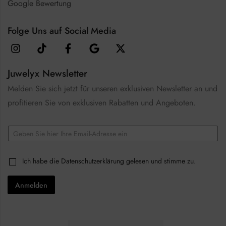
Google Bewertung
Folge Uns auf Social Media
Juwelyx Newsletter
Melden Sie sich jetzt für unseren exklusiven Newsletter an und
profitieren Sie von exklusiven Rabatten und Angeboten.
C
E
h
m
e
a
c
i
k
C
Ich habe die
Datenschutzerklärung
gelesen und stimme zu.
l
b
h
*
o
e
x
Anmelden
c
e
k
s
b
C
o
h
x
e