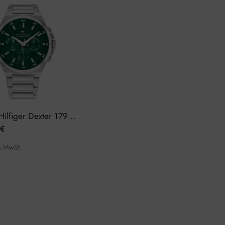
Tommy Hilfiger Dexter 1792088 Herrenuhr
€
% MwSt.