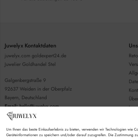
Juwelyx Kontaktdaten
Uns
juwelyx.com goldexpert24.de
Reto
Juwelier Goldhandel Stel
Vers
All
Galgenbergstraße 9
Date
92637 Weiden in der Oberpfalz
Kont
Bayern, Deutschland
Über
Email:
hello@juwelyx.com
Imp
Info
Nutzen Sie gerne das
Kontaktformular
Batt
Um Ihnen das beste Einkaufserlebnis zu bieten, verwenden wir Technologien wie C
Goo
Geräteinformationen zu speichern und/oder darauf zuzugreifen. Die Zustimmung z