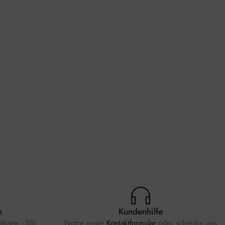
n
Kundenhilfe
tkarte - SSL
Nutze unser
Kontaktformular
oder schreibe uns