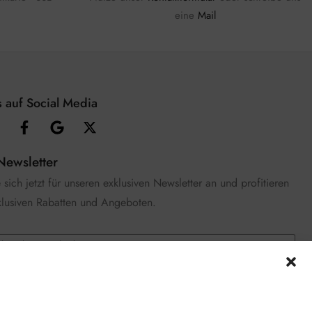
eine
Mail
 auf Social Media
Newsletter
sich jetzt für unseren exklusiven Newsletter an und profitieren
klusiven Rabatten und Angeboten.
e die
Datenschutzerklärung
gelesen und stimme zu.