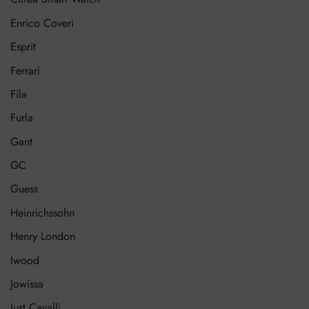
Enrico Coveri
Esprit
Ferrari
Fila
Furla
Gant
GC
Guess
Heinrichssohn
Henry London
Iwood
Jowissa
Just Cavalli