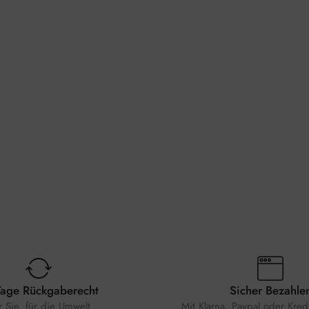
Tage Rückgaberecht
Sicher Bezahle
r Sie, für die Umwelt
Mit Klarna, Paypal oder Kredi