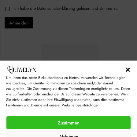
*
i
C
Ich habe die
Datenschutzerklärung
gelesen und stimme zu.
*
l
h
E
*
e
m
Anmelden
c
a
k
i
b
l
o
x
e
s
*
Um Ihnen das beste Einkaufserlebnis zu bieten, verwenden wir Technologien
wie Cookies, um Geräteinformationen zu speichern und/oder darauf
zuzugreifen. Die Zustimmung zu diesen Technologien ermöglicht es uns, Daten
wie Surfverhalten oder eindeutige IDs auf dieser Website zu verarbeiten. Wenn
Sie nicht zustimmen oder Ihre Einwilligung widerrufen, kann dies bestimmte
Funktionen und Dienste auf unserer Website beeinträchtigen.
Zustimmen
© juwelyx.com
Ablehnen