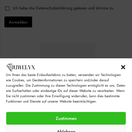
*
i
C
Ich habe die
Datenschutzerklärung
gelesen und stimme zu.
*
l
h
E
*
e
m
Anmelden
c
a
k
i
b
l
o
x
e
s
*
Um Ihnen das beste Einkaufserlebnis zu bieten, verwenden wir Technologien
wie Cookies, um Geräteinformationen zu speichern und/oder darauf
zuzugreifen. Die Zustimmung zu diesen Technologien ermöglicht es uns, Daten
wie Surfverhalten oder eindeutige IDs auf dieser Website zu verarbeiten. Wenn
Sie nicht zustimmen oder Ihre Einwilligung widerrufen, kann dies bestimmte
Funktionen und Dienste auf unserer Website beeinträchtigen.
Zustimmen
© juwelyx.com
Ablehnen